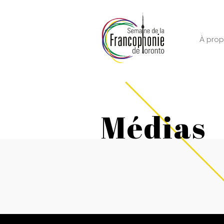
À pro
Médias